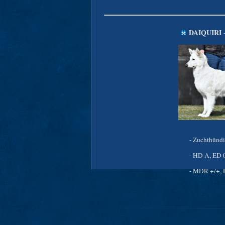
DAIQUIRI
-
- Zuchthünd
- HD A, ED 
- MDR +/+,