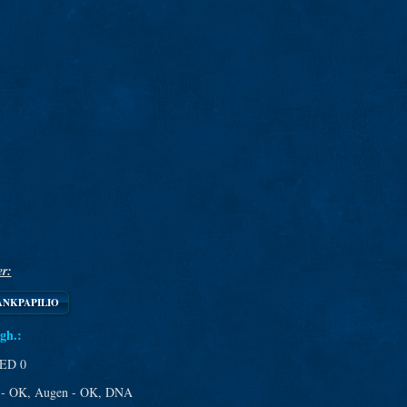
r:
ANKPAPILIO
gh.:
ED 0
- OK, Augen - OK, DNA