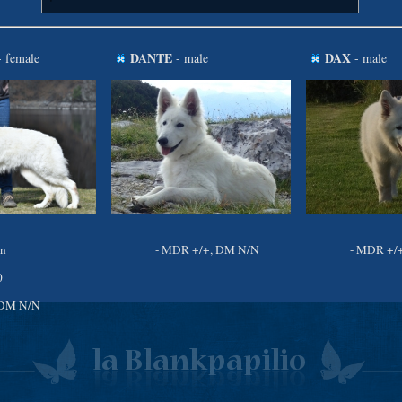
DANTE
DAX
 female
- male
- male
in
- MDR +/+, DM N/N
- MDR +/
0
 DM N/N