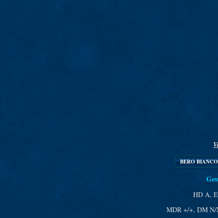
V
BERO BIANCO
Ges
HD A, E
MDR +/+, DM N/