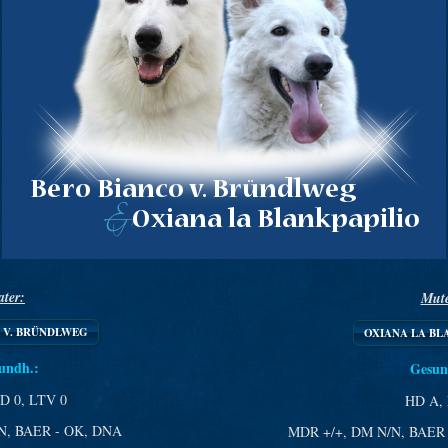
ater:
Mute
 V. BRÜNDLWEG
OXIANA LA BL
undh.
:
Gesun
D 0, LTV 0
HD A, 
N, BAER - OK, DNA
MDR +/+, DM N/N, BAER 