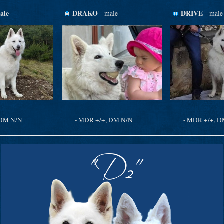
ale
DRAKO
DRIVE
- male
- male
 DM N/N
- MDR +/+, DM N/N
- MDR +/+, 