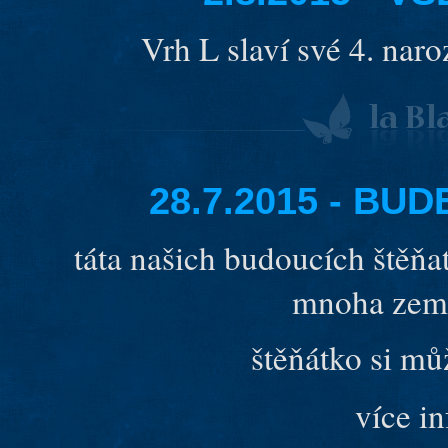
Vrh L slaví své 4. nar
28.7.2015 - BU
táta našich budoucích štěňa
mnoha zemí,
štěňátko si mů
více i