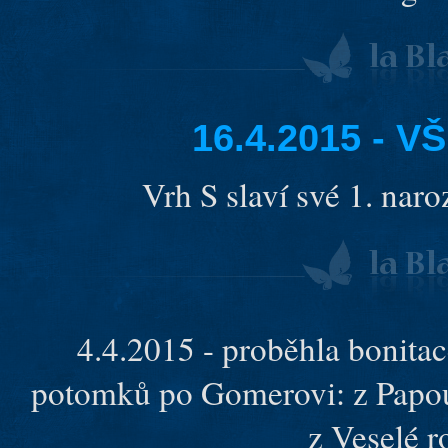
16.4.2015 - 
Vrh S slaví své 1. nar
4.4.2015 - proběhla bonita
potomků po Gomerovi: z Papouš
z Veselé ro